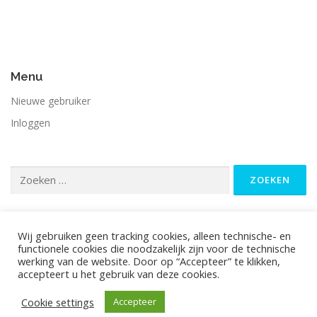
Menu
Nieuwe gebruiker
Inloggen
Zoeken
naar:
Wij gebruiken geen tracking cookies, alleen technische- en
functionele cookies die noodzakelijk zijn voor de technische
werking van de website. Door op “Accepteer” te klikken,
accepteert u het gebruik van deze cookies.
Auteursrecht © 2026 Stromen van leven
–
OnePress
thema
door FameThemes
Cookie settings
Accepteer