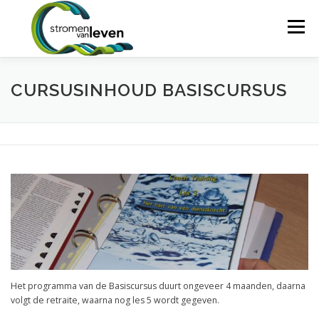
Ga
naar
Menu
de
inhoud
HOME
WIE WIJ ZIJN
BASISCURSUS
CURSUSINHOUD BASISCURSUS
COACHTRAINING
SPLASH!
RETRAITE
MIJN INSCHRIJVING
CONTACT
Het programma van de Basiscursus duurt ongeveer 4 maanden, daarna
volgt de retraite, waarna nog les 5 wordt gegeven.