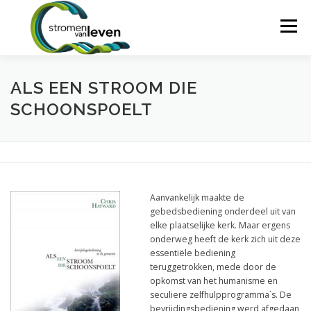
Ga
naar
Menu
de
inhoud
HOME
WIE WIJ ZIJN
BASISCURSUS
ALS EEN STROOM DIE
SCHOONSPOELT
COACHTRAINING
SPLASH!
RETRAITE
MIJN INSCHRIJVING
CONTACT
Aanvankelijk maakte de
gebedsbediening onderdeel uit van
elke plaatselijke kerk. Maar ergens
onderweg heeft de kerk zich uit deze
essentiële bediening
teruggetrokken, mede door de
opkomst van het humanisme en
seculiere zelfhulpprogramma`s. De
bevrijdingsbediening werd afgedaan