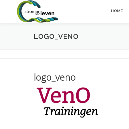
Ga
naar
HOME
de
inhoud
LOGO_VENO
logo_veno