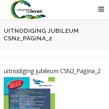
Ga
naar
Menu
de
inhoud
HOME
WIE WIJ ZIJN
BASISCURSUS
UITNODIGING JUBILEUM
CSN2_PAGINA_2
COACHTRAINING
SPLASH!
RETRAITE
MIJN INSCHRIJVING
CONTACT
uitnodiging jubileum CSN2_Pagina_2